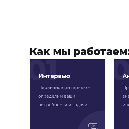
Как мы работаем
01
Интервью
А
Первичное интервью –
Пр
определим ваши
ана
потребности и задачи.
ин