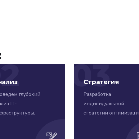
:
02
03
нализ
Стратегия
оведем глубокий
Разработка
лиз IT-
индивидуальной
фраструктуры.
стратегии оптимизаци