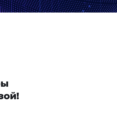
ры
зой!