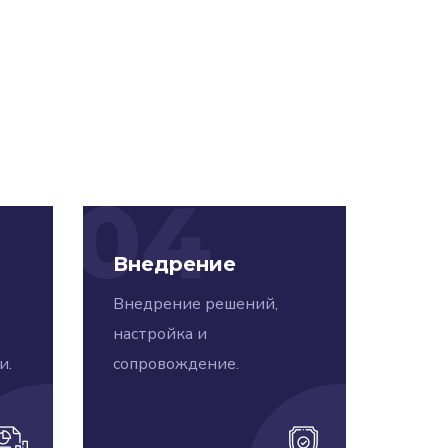
04
Внедрение
Внедрение решений,
настройка и
и.
сопровождение.